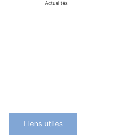
Actualités
Restaurant d'application
Consulter la brochure
TAXE D'APPRENTISSAGE
micale des anciens élèves
Liens utiles