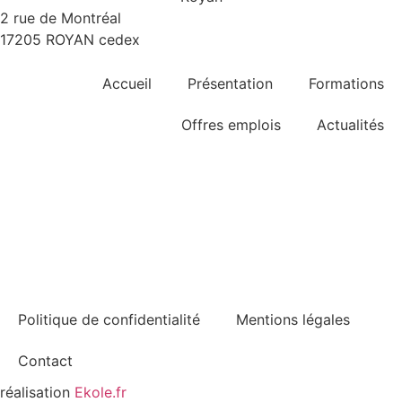
2 rue de Montréal
17205 ROYAN cedex
Accueil
Présentation
Formations
Offres emplois
Actualités
Restaurant d'application
Consulter la brochure
TAXE D'APPRENTISSAGE
LES SENIORS DE CHAMPLAIN-ROYAN - Amicale des
anciens élèves
Politique de confidentialité
Mentions légales
Contact
réalisation
Ekole.fr