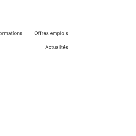
ormations
Offres emplois
Actualités
Restaurant d'application
Consulter la brochure
TAXE D'APPRENTISSAGE
micale des anciens élèves