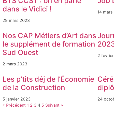
BTS CCST : on en parle
Job 
dans le Vidici !
14 mars
29 mars 2023
Nos CAP Métiers d’Art dans
Jour
le supplément de formation
202
Sud Ouest
2 févrie
2 mars 2023
Les p’tits déj de l’Économie
Céré
de la Construction
dipl
5 janvier 2023
24 octo
« Précédent
1
2
3
4
5
Suivant »