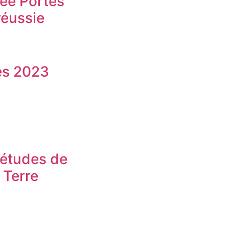
ée Portes
réussie
es 2023
’études de
 Terre