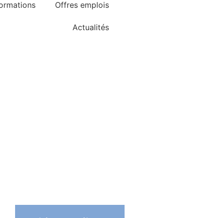
ormations
Offres emplois
Actualités
Restaurant d'application
Consulter la brochure
TAXE D'APPRENTISSAGE
micale des anciens élèves