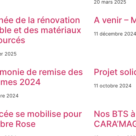
20 mars 2025
née de la rénovation
A venir – 
ble et des matériaux
11 décembre 202
ourcés
er 2025
monie de remise des
Projet sol
ômes 2024
11 octobre 2024
bre 2024
ycée se mobilise pour
Nos BTS à 
bre Rose
CARA’MAG