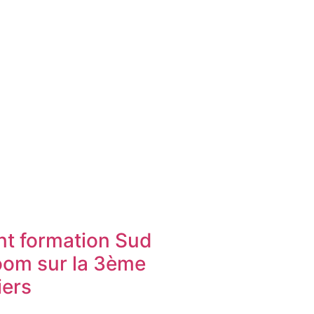
t formation Sud
oom sur la 3ème
iers